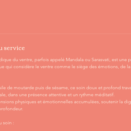
u service
ique du ventre, parfois appelé Mandala ou Sarasvati, est une pr
ue qui considère le ventre comme le siège des émotions, de la vi
huile de moutarde puis de sésame, ce soin doux et profond trava
le, dans une présence attentive et un rythme méditatif.
s tensions physiques et émotionnelles accumulées, soutenir la dige
 profondeur.
u soin :