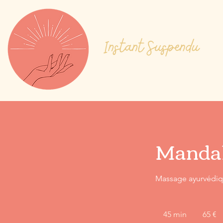
Manda
Massage ayurvédiq
65
euros
45 min
4
65 €