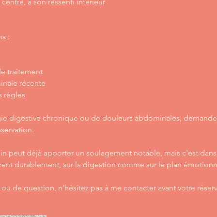
centre, à son ressenti intérieur
s :
de traitement
inale récente
s règles
ie digestive chronique ou de douleurs abdominales, demandez 
servation.
oin peut déjà apporter un soulagement notable, mais c'est dans 
crent durablement, sur la digestion comme sur le plan émotionn
ou de question, n'hésitez pas à me contacter avant votre réserv