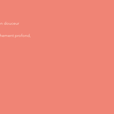
 en douceur
âchement profond,