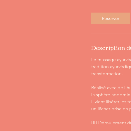
5
m
i
Réserver
n
Description d
Le massage ayurvéd
tradition ayurvédiq
transformation.
Réalisé avec de l'
la sphère abdomina
Il vient libérer le
un lâcher-prise en
💆‍♀️ Déroulement d