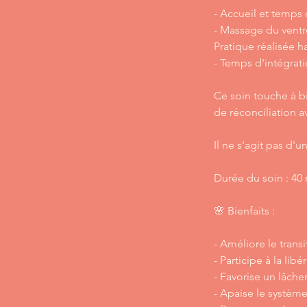
- Accueil et temps
- Massage du ventre
Pratique réalisée h
- Temps d'intégrati
Ce soin touche à b
de réconciliation a
Il ne s'agit pas d'
Durée du soin : 40
🌸 Bienfaits :
- Améliore le transi
- Participe à la li
- Favorise un lâch
- Apaise le système