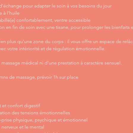
 d'échange pour adapter le soin à vos besoins du jour
 à l'huile
abillé(e) confortablement, ventre accessible
on en fin de soin avec une tisane, pour prolonger les bienfaits
ien plus qu'une zone du corps : il vous offre un espace de rel
vec votre intériorité et de régulation émotionnelle.
un massage médical ni d'une prestation à caractère sensuel.
 mns de massage, prévoir 1h sur place
t et confort digestif
bération des tensions émotionnelles
er-prise physique, psychique et émotionnel
 nerveux et le mental