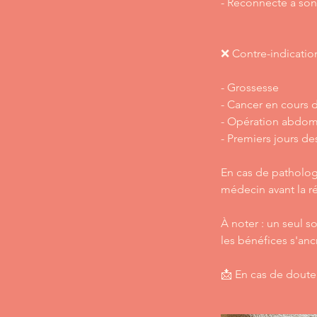
- Reconnecte à son 
❌ Contre-indication
- Grossesse
- Cancer en cours 
- Opération abdom
- Premiers jours de
En cas de patholog
médecin avant la ré
À noter : un seul s
les bénéfices s'an
📩 En cas de doute 